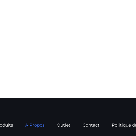
oduits
À Propos
Outlet
Contact
Politique d