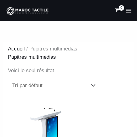
Aller
au
contenu
Accueil
/ Pupitres multimédias
Pupitres multimédias
Voici le seul résultat