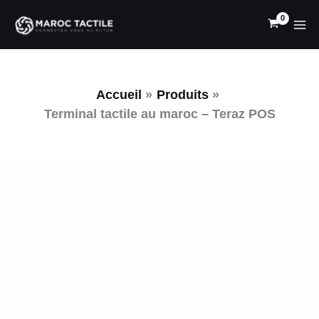
Aller
quantité
au
de
contenu
Terminal
tactile
au
Accueil
Produits
maroc
Terminal tactile au maroc – Teraz POS
-
Teraz
POS